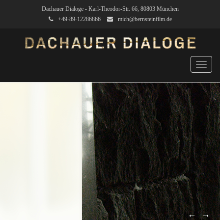
Dachauer Dialoge - Karl-Theodor-Str. 66, 80803 München
+49-89-12286866
mich@bernsteinfilm.de
Toggl
navig
←
→